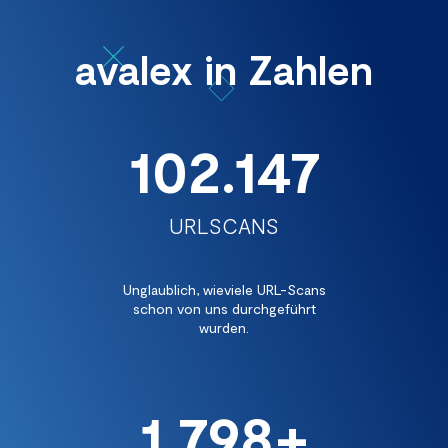
avalex in Zahlen
102.282
URLSCANS
Unglaublich, wieviele URL-Scans
schon von uns durchgeführt
wurden.
1.800+