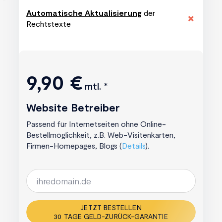
Automatische Aktualisierung
der
Rechtstexte
9,90 €
mtl. *
Website Betreiber
Passend für Internetseiten ohne Online-
Bestellmöglichkeit, z.B. Web-Visitenkarten,
Firmen-Homepages, Blogs (
Details
).
JETZT BESTELLEN
30 TAGE GELD-ZURÜCK-GARANTIE