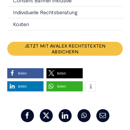
Consent Banner inklusive
Individuelle Rechtsberatung
Kosten
JETZT MIT AVALEX RECHTSTEXTEN
ABSICHERN
teilen
teilen
teilen
teilen
Facebook
X
LinkedIn
WhatsApp
E-
Mail