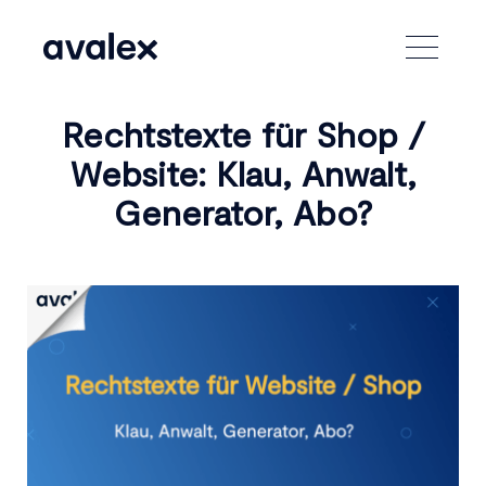
Zum
Inhalt
springen
Rechtstexte für Shop /
Website: Klau, Anwalt,
Generator, Abo?
Zeige
grösseres
Bild